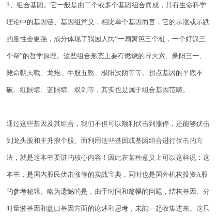
3
、组合基因。它一般是由二个或多个基因组合而成，具有生命科学
理论中的基因链、基因组意义，相比单个基因而言，它的示涨或示跌
的量性会更强，成分体现了我国人民“一扇篱笆三个桩，一个好汉三
个帮”的哲学原理。这些组合形态主要有燃烧的导火索、悬阳三一、
毙命朝天戟、龙炮、牛股五憋、极阳次阴等等。拐点基因的平底不
破、红眼睛、蓝眼睛、双剑等，其实也是属于组合基因范畴。
通过这些基因及其组合，我们不但可以顺利伏击到涨停，还能够伏击
到龙头股和主升浪个股。而利用这些基因或基因组合进行伏击的方
法，就是这本书要讲的核心内容！因此在某种意义上可以这样说：这
本书，是国内股民伏击涨停的实战宝典，同时也是国外机构投资
A
股
的参考秘籍。略为遗憾的是，由于时间和篇幅的问题，结构基因、分
时量波基因和盘口基因方面的论述和思考，未能一起收集进来。这只