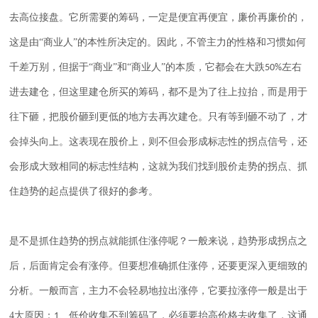
去高位接盘。它所需要的筹码，一定是便宜再便宜，廉价再廉价的，
这是由
“商业人”的本性所决定的。因此，不管主力的性格和习惯如何
千差万别，但据于“商业”和“商业人”的本质，它都会在大跌
左右
50%
进去建仓，但这里建仓所买的筹码，都不是为了往上拉抬，而是用于
往下砸，把股价砸到更低的地方去再次建仓。只有等到砸不动了，才
会掉头向上。这表现在股价上，则不但会形成标志性的拐点信号，还
会形成大致相同的标志性结构，这就为我们找到股价走势的拐点、抓
住趋势的起点提供了很好的参考。
是不是抓住趋势的拐点就能抓住涨停呢？一般来说，趋势形成拐点之
后，后面肯定会有涨停。但要想准确抓住涨停，还要更深入更细致的
分析。一般而言，主力不会轻易地拉出涨停，它要拉涨停一般是出于
4
大原因：
、低价收集不到筹码了，必须要抬高价格去收集了，这通
1