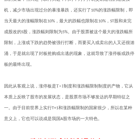
机，减少市场出现过分的暴涨暴跌，还实行了
的涨跌幅限制，即
10%
当天最大的涨幅限制在
，最大的跌幅也限制在
，
股和未完
10%
10%
ST
成股改的
股，涨跌幅则限制为
。由于股票被这个最大的涨跌幅所
S
5%
限制，上涨或下跌的趋势被强行打断，而要买入或卖出的人又还很汹
涌，于是就出现了封板抢购或出逃的现象，这就导致了涨停板或跌停
板的最终出现。
因此从客观上说，涨停板是
T+1
制度和涨跌幅限制制度的产物，它从
本质上反映了股市的发展状态，是股票市场不够发达的早期特征之
一。由于目前世界上实行
和涨跌幅限制的国家很少，所以在某种
T+1
意义上，它也可以说成是我国
股市场的一大特色。
A