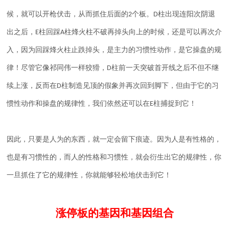
候，就可以开枪伏击，从而抓住后面的
个板。
柱出现连阳次阴退
2
D
出之后，
柱回踩
柱烽火柱不破再掉头向上的时候，还是可以再次介
E
A
入，因为回踩烽火柱止跌掉头，是主力的习惯性动作，是它操盘的规
律！尽管它像祁同伟一样狡猾，
柱前一天突破首开线之后不但不继
D
续上涨，反而在
柱制造见顶的假象并再次回到脚下，但由于它的习
D
惯性动作和操盘的规律性，我们依然还可以在
柱捕捉到它！
E
因此，只要是人为的东西，就一定会留下痕迹。因为人是有性格的，
也是有习惯性的，而人的性格和习惯性，就会衍生出它的规律性，你
一旦抓住了它的规律性，你就能够轻松地伏击到它！
涨停板的基因和基因组合