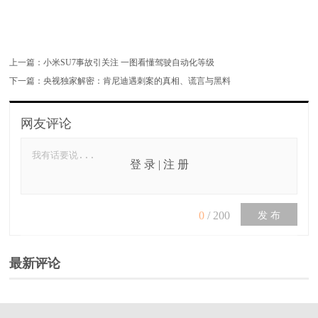
上一篇：
小米SU7事故引关注 一图看懂驾驶自动化等级
下一篇：
央视独家解密：肯尼迪遇刺案的真相、谎言与黑料
网友评论
登 录
|
注 册
0
/
200
发 布
最新评论