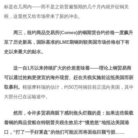
标是在几周内——而不是之前普遍预期的几个月内就开征铜关
税，这显然又给市场带来了新的冲击。
周三，纽约商品交易所(Comex)的铜期货合约价格一度飙升
至了历史新高，国际基准的LME期铜则较美国市场价格创下有
史以来最大的贴水。
这一自1月以来持续扩大的价差意味着——理论上铜贸易商
可以通过抢购更便宜的海外现货、赶在关税实施前运抵美国而获
取暴利。
根据摩科瑞的估计，约50万吨铜目前正流向美国，其中
大部分已在运输途中。
然而，令许多贸易商眼下感到焦头烂额的是：如果这些装载
着铜的商品货船在特朗普关税生效后才“慢悠悠”地抵达美国港
口，“打了一手好算盘”的他们可能反而将面临巨额亏损……