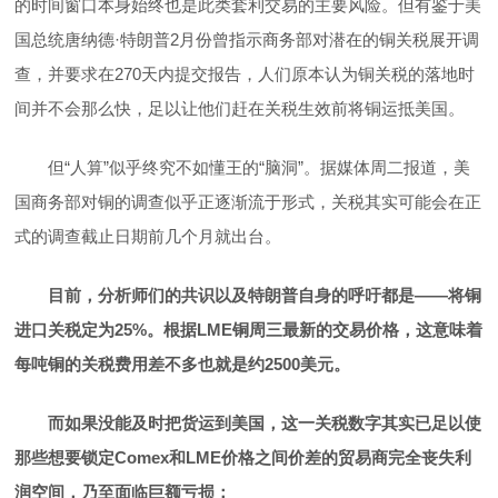
的时间窗口本身始终也是此类套利交易的主要风险。但有鉴于美
国总统唐纳德·特朗普2月份曾指示商务部对潜在的铜关税展开调
查，并要求在270天内提交报告，人们原本认为铜关税的落地时
间并不会那么快，足以让他们赶在关税生效前将铜运抵美国。
但“人算”似乎终究不如懂王的“脑洞”。据媒体周二报道，美
国商务部对铜的调查似乎正逐渐流于形式，关税其实可能会在正
式的调查截止日期前几个月就出台。
目前，分析师们的共识以及特朗普自身的呼吁都是——将铜
进口关税定为25%。根据LME铜周三最新的交易价格，这意味着
每吨铜的关税费用差不多也就是约2500美元。
而如果没能及时把货运到美国，这一关税数字其实已足以使
那些想要锁定Comex和LME价格之间价差的贸易商完全丧失利
润空间，乃至面临巨额亏损：