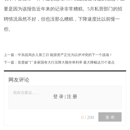
要是因为该报告近年来的记录非常糟糕。5月私营部门的招
聘情况虽然不好，但也没那么糟糕，下降速度比以前慢一
些。
上一篇：
中东战局步入第三日 能源资产正沦为以伊冲突的下一个战场！
下一篇：
首度破“1” 多家国有大行压降大额存单利率 最大降幅达35个基点
网友评论
登 录
|
注 册
0
/
200
发 布