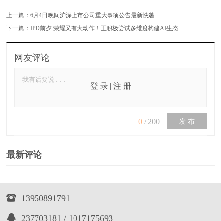
上一篇：
6月4日晚间沪深上市公司重大事项公告最新快递
下一篇：
IPO前夕 荣耀又有大动作！正积极尝试多维度构建AI生态
网友评论
登 录
|
注 册
0
/
200
发 布
最新评论

13950891791

237703181 / 1017175693