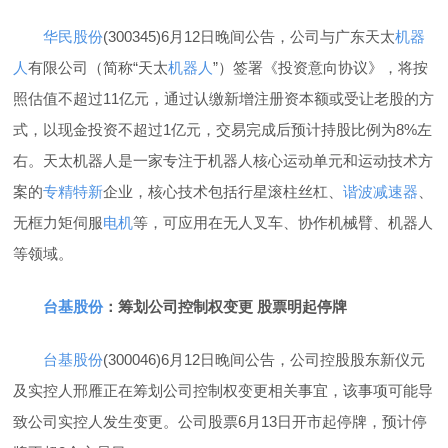
华民股份
(300345)6月12日晚间公告，公司与广东天太
机器
人
有限公司（简称“天太
机器人
”）签署《投资意向协议》，将按
照估值不超过11亿元，通过认缴新增注册资本额或受让老股的方
式，以现金投资不超过1亿元，交易完成后预计持股比例为8%左
右。天太机器人是一家专注于机器人核心运动单元和运动技术方
案的
专精特新
企业，核心技术包括行星滚柱丝杠、
谐波
减速器
、
无框力矩伺服
电机
等，可应用在无人叉车、协作机械臂、机器人
等领域。
台基股份
：筹划公司控制权变更 股票明起停牌
台基股份
(300046)6月12日晚间公告，公司控股股东新仪元
及实控人邢雁正在筹划公司控制权变更相关事宜，该事项可能导
致公司实控人发生变更。公司股票6月13日开市起停牌，预计停