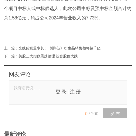
个项目中标人或中标候选人，此次公司中标及预中标金额合计约
为1.58亿元，约占公司2024年营业收入的7.73%。
上一篇：
光线传媒董事长：《哪吒2》衍生品销售额将超千亿
下一篇：
美股三大指数震荡整理 波音股价大跌
网友评论
登 录
|
注 册
0
/
200
发 布
最新评论