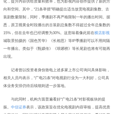
化，提升内容供给质量和效率，也为影视内容创作提供了新的方
向和空间。其中，“21条举措”明确提出适当放宽电视剧集数、古
装剧数量限制，同时，季播剧不再严格限制一年的播出时间。据
悉，原卫视黄金时段播出的古装剧总集数不得超过全年总集数的
15%，但在去年也已经调整为30%。这意味着像此前在
横店影视
城取景拍摄的《国色芳华》《长相思》等IP季播剧可以不用间隔
一年播出。类似于《甄嬛传》《琅琊榜》等长尾剧也将有可能再
出现。
记者曾以投资者身份致电上述多家上市公司询问具体影响，
相关人员均表示，“广电21条”对电视剧行业为一大利好，公司具
体业务安排仍待后续细则进一步落地。
与此同时，机构方面普遍看好“广电21条”对影视板块的提
振。
中信证券
表示，该政策旨在优化电视剧内容审核，提高优质