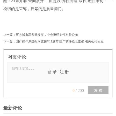
醒：21条并非“全面放开”，而是以“弹性管理”取代“硬性限制”——
松绑的是束缚，拧紧的是质量阀门。
上一篇：
事关城市高质量发展，中央重磅文件对外公布
下一篇：
国产操作系统银河麒麟V11发布 国产软件概念走强 相关公司回应
网友评论
登 录
|
注 册
0
/
200
发 布
最新评论