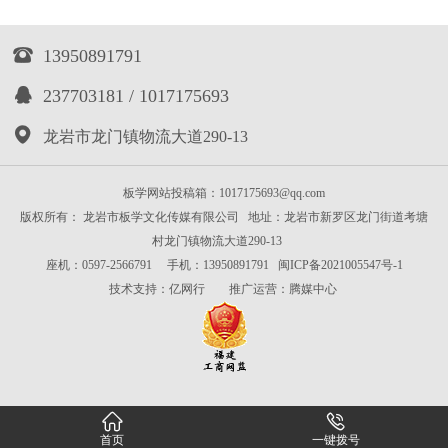

13950891791

237703181 / 1017175693

龙岩市龙门镇物流大道290-13
板学网站投稿箱：1017175693@qq.com
版权所有： 龙岩市板学文化传媒有限公司 地址：龙岩市新罗区龙门街道考塘
村龙门镇物流大道290-13
座机：0597-2566791 手机：13950891791
闽ICP备2021005547号-1
技术支持：
亿网行
推广运营：
腾媒中心


首页
一键拨号