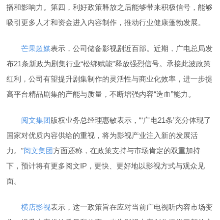
播和影响力。第四，利好政策释放之后能够带来积极信号，能够
吸引更多人才和资金进入内容制作，推动行业健康蓬勃发展。
芒果超媒
表示，公司储备影视剧近百部。近期，广电总局发
布21条新政为剧集行业“松绑赋能”释放强烈信号。承接此波政策
红利，公司有望提升剧集制作的灵活性与商业化效率，进一步提
高平台精品剧集的产能与质量，不断增强内容“造血”能力。
阅文集团
版权业务总经理惠敏表示，“‘广电21条’充分体现了
国家对优质内容供给的重视，将为影视产业注入新的发展活
力。”
阅文集团
方面还称，在政策支持与市场肯定的双重加持
下，预计将有更多阅文IP，更快、更好地以影视方式与观众见
面。
横店影视
表示，这一政策旨在应对当前广电视听内容市场变